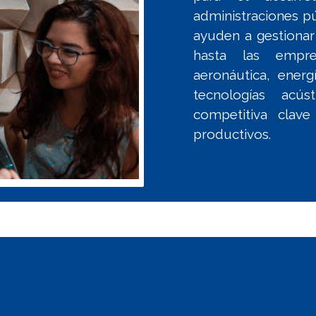
administraciones pú
ayuden a gestionar
hasta las empr
aeronáutica, energ
tecnologías acús
competitiva clav
productivos.