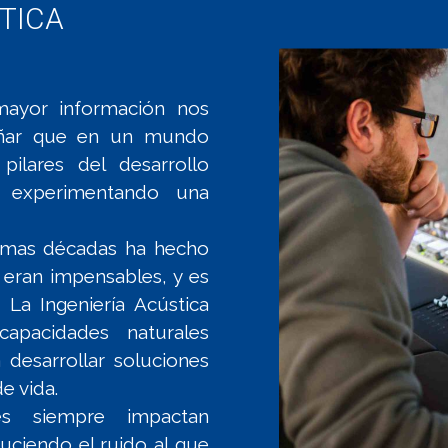
TICA
mayor información nos
añar que en un mundo
ilares del desarrollo
té experimentando una
ltimas décadas ha hecho
 eran impensables, y es
a Ingeniería Acústica
capacidades naturales
 desarrollar soluciones
e vida.
es siempre impactan
uciendo el ruido al que